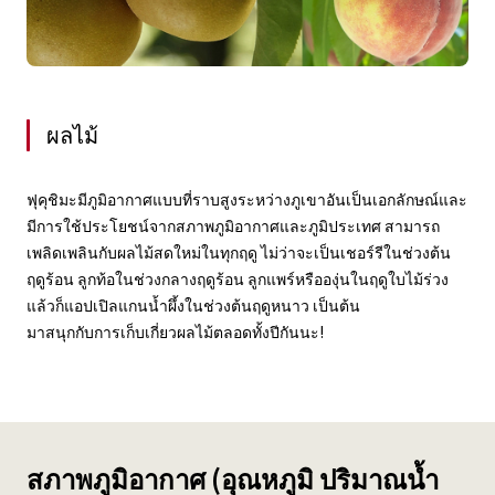
ผลไม้
ฟุคุชิมะมีภูมิอากาศแบบที่ราบสูงระหว่างภูเขาอันเป็นเอกลักษณ์และ
มีการใช้ประโยชน์จากสภาพภูมิอากาศและภูมิประเทศ สามารถ
เพลิดเพลินกับผลไม้สดใหม่ในทุกฤดู ไม่ว่าจะเป็นเชอร์รีในช่วงต้น
ฤดูร้อน ลูกท้อในช่วงกลางฤดูร้อน ลูกแพร์หรือองุ่นในฤดูใบไม้ร่วง
แล้วก็แอปเปิลแกนน้ำผึ้งในช่วงต้นฤดูหนาว เป็นต้น
มาสนุกกับการเก็บเกี่ยวผลไม้ตลอดทั้งปีกันนะ!
สภาพภูมิอากาศ (อุณหภูมิ ปริมาณน้ำ