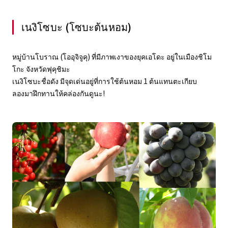
เนงิโซบะ (โซบะต้นหอม)
หมู่บ้านโบราณ (โออุจิจูคุ) ที่มีภาพเงาของยุคเอโดะ อยู่ในเมืองชิโม
โกะ จังหวัดฟุคุชิมะ
เนงิโซบะชื่อดัง มีจุดเด่นอยู่ที่การใช้ต้นหอม 1 ต้นแทนตะเกียบ
ลองมาฝึกทานให้คล่องกันดูนะ!