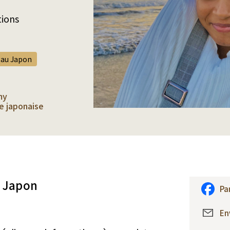
tions
 au Japon
my
e japonaise
u Japon
Pa
En