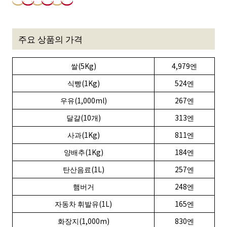
주요 상품의 가격
쌀(5Kg)
4,979엔
식빵(1Kg)
524엔
우유(1,000ml)
267엔
달걀(10개)
313엔
사과(1Kg)
811엔
양배추(1Kg)
184엔
탄산음료(1L)
257엔
햄버거
248엔
자동차 휘발유(1L)
165엔
화장지(1,000m)
830엔