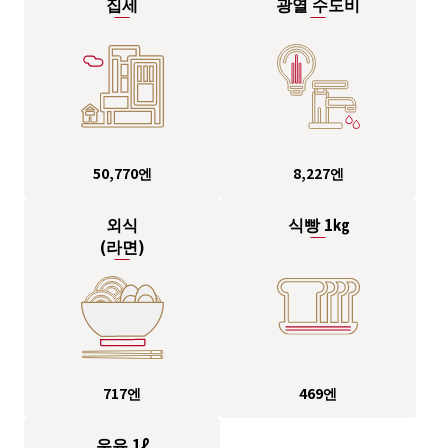
집세
광열 수도비
8,227엔
50,770엔
외식
식빵 1㎏
(라면)
717엔
469엔
우유 1ℓ