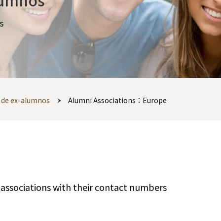
lumnos
s
s de ex-alumnos
Alumni Associations：Europe
i associations with their contact numbers