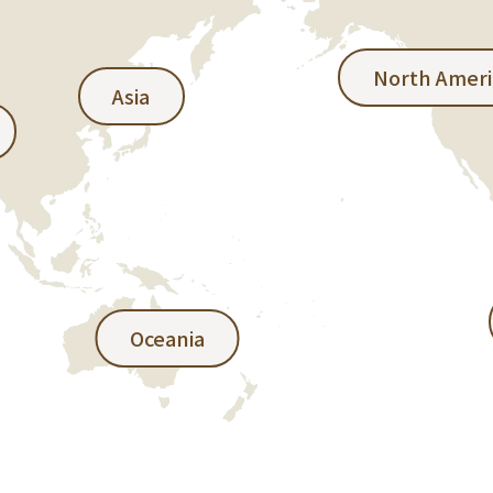
North Ameri
Asia
Oceania