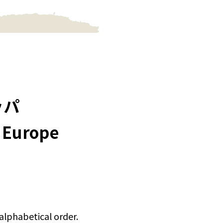
ッパ
：Europe
lphabetical order.