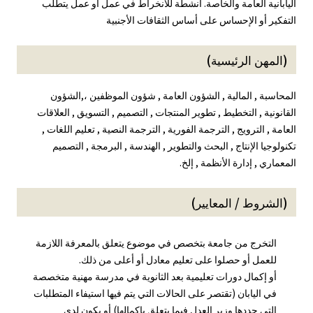
اليابانية العامة والخاصة. أنشطة للانخراط في عمل أو عمل يتطلب
التفكير أو الإحساس على أساس الثقافات الأجنبية
(المهن الرئيسية)
المحاسبة , المالية , الشؤون العامة , شؤون الموظفين ،,الشؤون
القانونية , التخطيط , تطوير المنتجات , التصميم , التسويق , العلاقات
العامة , الترويج , الترجمة الفورية , الترجمة النصية , تعليم اللغات ,
تكنولوجيا الإنتاج , البحث والتطوير , الهندسة , البرمجة , التصميم
المعماري , إدارة الأنظمة , إلخ.
(الشروط / المعايير)
التخرج من جامعة بتخصص في موضوع يتعلق بالمعرفة اللازمة
للعمل أو حصلوا على تعليم معادل أو أعلى من ذلك.
أو إكمال دورات تعليمية بعد الثانوية في مدرسة مهنية متخصصة
في اليابان (تقتصر على الحالات التي يتم فيها استيفاء المتطلبات
التي حددها وزير العدل فيما يتعلق بإكمالها) أو يكون لدى