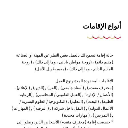
أنواع الإقامات
حالة إقامة تسمح لك بالعمل بغض النظر عن المهنة أو الصناعة
(مقيم دائم) ، (زوجة مواطن ياباني ، وما إلى ذلك) ، (زوجة
المقيم الدائم ، وما إلى ذلك) ، (مقيم طويل الأجل)
الإقامات المحدودة المدة ونوع العمل
(محترف متقدم) , (أستاذ جامعي) , (الفن) , (الدين) , (الإعلام) ،
(الأعمال / الإدارة" , (العمل القانوني / المحاسبي) , (الرعاية
الطبية) , (البحث) , (التعليم) , (التكنولوجيا / العلوم البشرية /
الأعمال الدولية) , ( النقل داخل شركة ) , ( الترفيه ) , ( المهارات )
, ( التمريض ) , ( مهارات محددة )
* خصصت إقامة (محترف متقدم) للأشخاص الذين وصلوا إلى