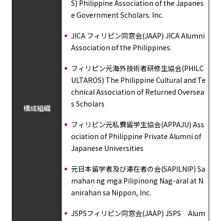
S) Philippine Association of the Japanes
e Government Scholars. Inc.
JICA フィリピン同窓会(JAAP) JICA Alumni
Association of the Philippines.
フィリピン元海外技術者研修生協会(PHILC
ULTAROS) The Philippine Cultural and Te
chnical Association of Returned Oversea
s Scholars
構成組織
フィリピン元私費留学生協会(APPAJU) Ass
ociation of Philippine Private Alumni of
Japanese Universities
元日本留学者及び滞在者の会(SAPILNIP) Sa
mahan ng mga Pilipinong Nag-aral at N
anirahan sa Nippon, Inc.
JSPSフィリピン同窓会(JAAP) JSPS Alum