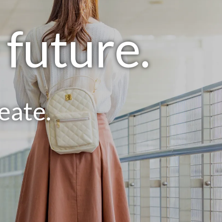
e
future.
eate.