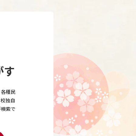
がす
、各種民
学校独自
が検索で