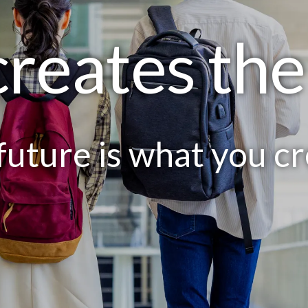
creates th
future is
what you cr