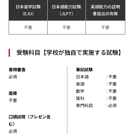
日本留学試験
日本語能力試験
英語能力の証明
（EJU）
（JLPT）
書提出の有無
不要
不要
不要
受験科目【学校が独自で実施する試験】
書類審査
筆記試験
必須
日本語
: 不要
英語
: 不要
数学
: 不要
面接
理科
: 不要
不要
専門科目
: 必須
口頭試問（プレゼン含
む）
必須