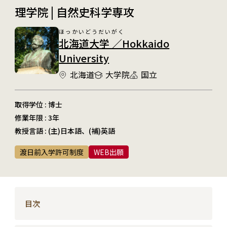
理学院 | 自然史科学専攻
ほっかいどうだいがく
北海道大学 ／Hokkaido
University
北海道
大学院
国立
取得学位 : 博士
修業年限 : 3年
教授言語 : (主)日本語、(補)英語
渡日前入学許可制度
WEB出願
目次