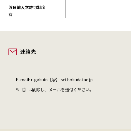
渡日前入学許可制度
有
連絡先
E-mail: r-gakuin【＠】 sci.hokudai.ac.jp
※【】は削除し、メールを送付ください。