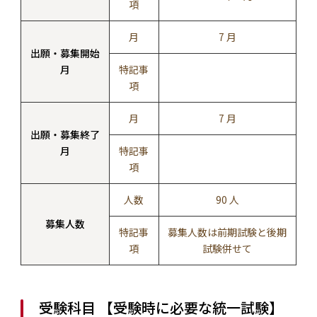
項
月
7 月
出願・募集開始
月
特記事
項
月
7 月
出願・募集終了
月
特記事
項
人数
90 人
募集人数
特記事
募集人数は前期試験と後期
項
試験併せて
受験科目 【受験時に必要な統一試験】