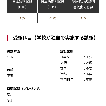
日本留学試験
日本語能力試験
英語能力の証明
（EJU）
（JLPT）
書提出の有無
不要
不要
不要
受験科目【学校が独自で実施する試験】
書類審査
筆記試験
必須
日本語
: 不要
英語
: 必須
数学
: 不要
面接
理科
: 不要
不要
専門科目
: 不要
口頭試問（プレゼン含
む）
必須