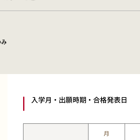
のみ
入学月・出願時期・合格発表日
月