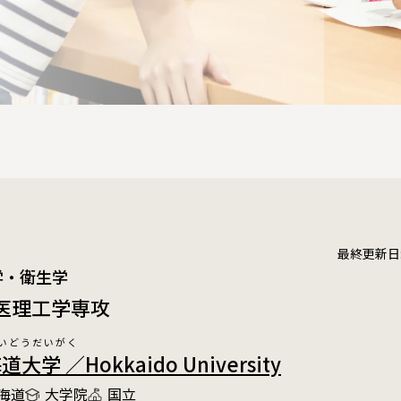
最終更新日:20
健学・衛生学
 医理工学専攻
いどうだいがく
大学 ／Hokkaido University
海道
大学院
国立