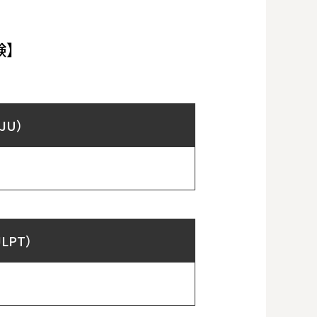
験】
JU）
LPT）