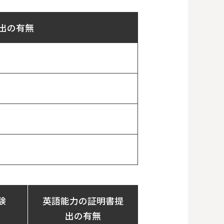
出の有無
験
英語能力の証明書提
出の有無