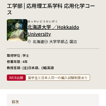
工学部 | 応用理工系学科 応用化学コー
ス
ほっかいどうだいがく
北海道大学 ／Hokkaido
University
北海道
大学学部
国立
取得学位 : 学士
修業年限 : 4年
教授言語 : (主)日本語、(補)英語
WEB出願
留学生と日本人同一の編入試験制度あり
目次