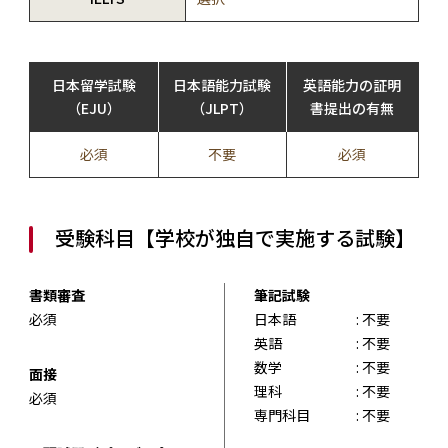
日本留学試験
日本語能力試験
英語能力の証明
（EJU）
（JLPT）
書提出の有無
必須
不要
必須
受験科目【学校が独自で実施する試験】
書類審査
筆記試験
必須
日本語
: 不要
英語
: 不要
数学
: 不要
面接
理科
: 不要
必須
専門科目
: 不要