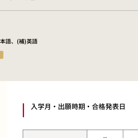
)日本語、(補)英語
度
入学月・出願時期・合格発表日