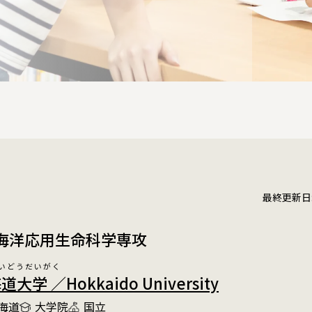
最終更新日:20
 海洋応用生命科学専攻
いどうだいがく
大学 ／Hokkaido University
海道
大学院
国立