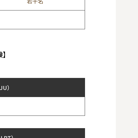
若干名
験】
JU）
LPT）