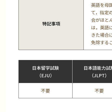
英語を母
て，指定
会がほと
特記事項
は，英語
きた場合
免除する
日本留学試験
日本語能力試
（EJU）
（JLPT）
不要
不要