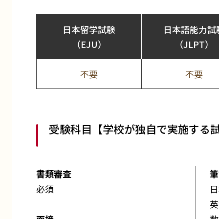
日本留学試験
日本語能力試
（EJU）
（JLPT）
不要
不要
受験科目【学校が独自で実施する
書類審査
筆
必須
日
英