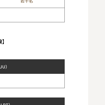
若干名
験】
JU）
LPT）