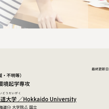
最終更新日:20
域・不明等）
 環境起学専攻
いどうだいがく
大学 ／Hokkaido University
海道
大学院
国立