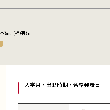
)日本語、(補)英語
度
入学月・出願時期・合格発表日