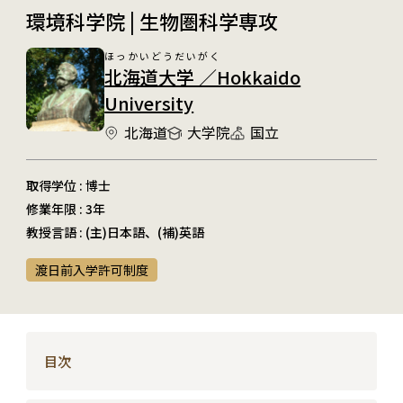
環境科学院 | 生物圏科学専攻
ほっかいどうだいがく
北海道大学 ／Hokkaido
University
北海道
大学院
国立
取得学位 : 博士
修業年限 : 3年
教授言語 : (主)日本語、(補)英語
渡日前入学許可制度
目次