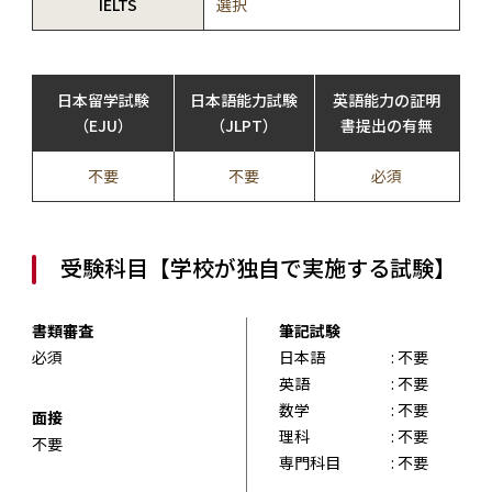
IELTS
選択
日本留学試験
日本語能力試験
英語能力の証明
（EJU）
（JLPT）
書提出の有無
不要
不要
必須
受験科目【学校が独自で実施する試験】
書類審査
筆記試験
必須
日本語
: 不要
英語
: 不要
数学
: 不要
面接
理科
: 不要
不要
専門科目
: 不要