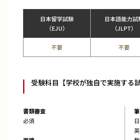
日本留学試験
日本語能力試
（EJU）
（JLPT）
不要
不要
受験科目【学校が独自で実施する
書類審査
筆
必須
日
英