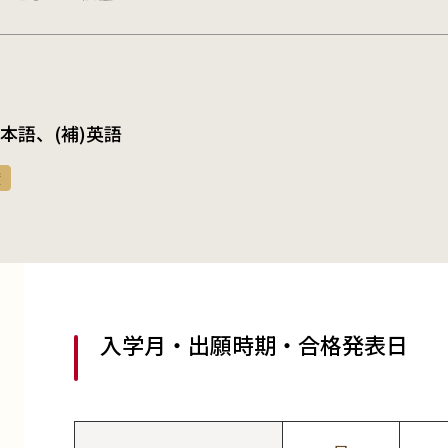
)日本語、(補)英語
度
入学月・出願時期・合格発表日