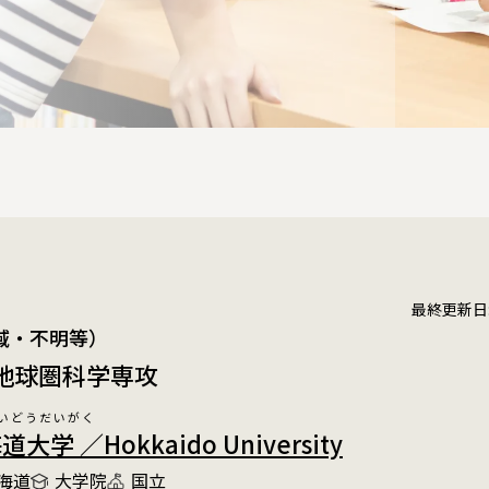
最終更新日:20
域・不明等）
 地球圏科学専攻
いどうだいがく
大学 ／Hokkaido University
海道
大学院
国立