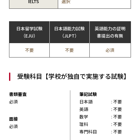
IELTS
選択
日本留学試験
日本語能力試験
英語能力の証明
（EJU）
（JLPT）
書提出の有無
不要
不要
必須
受験科目【学校が独自で実施する試験】
書類審査
筆記試験
必須
日本語
: 不要
英語
: 不要
数学
: 不要
面接
理科
: 不要
必須
専門科目
: 不要