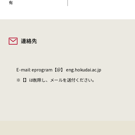
有
連絡先
E-mail: eprogram【＠】 eng.hokudai.ac.jp
※【】は削除し、メールを送付ください。