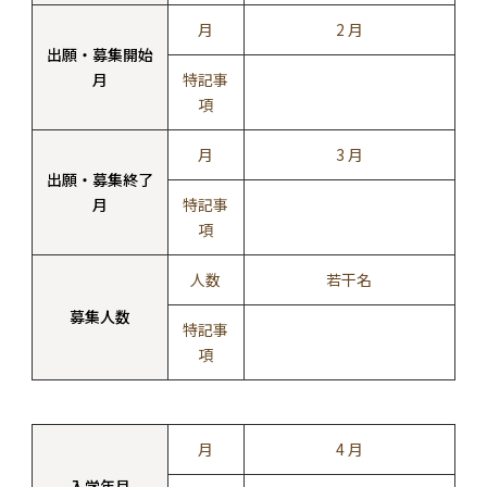
月
2 月
出願・募集開始
月
特記事
項
月
3 月
出願・募集終了
月
特記事
項
人数
若干名
募集人数
特記事
項
月
4 月
入学年月