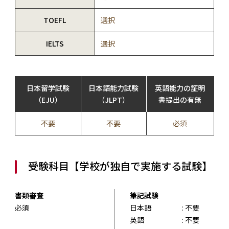
TOEFL
選択
IELTS
選択
日本留学試験
日本語能力試験
英語能力の証明
（EJU）
（JLPT）
書提出の有無
不要
不要
必須
受験科目【学校が独自で実施する試験】
書類審査
筆記試験
必須
日本語
: 不要
英語
: 不要