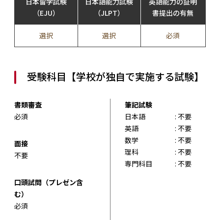
日本留学試験
日本語能力試験
英語能力の証明
（EJU）
（JLPT）
書提出の有無
選択
選択
必須
受験科目【学校が独自で実施する試験】
書類審査
筆記試験
必須
日本語
: 不要
英語
: 不要
数学
: 不要
面接
理科
: 不要
不要
専門科目
: 不要
口頭試問（プレゼン含
む）
必須