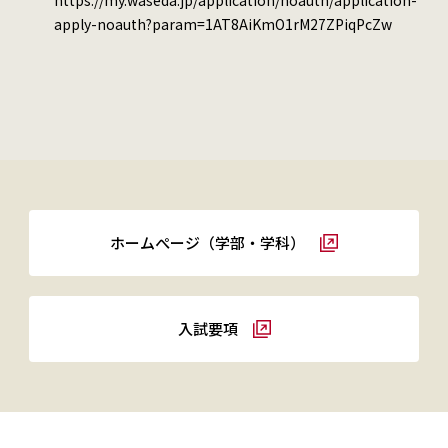
apply-noauth?param=1AT8AiKmO1rM27ZPiqPcZw
ホームぺージ（学部・学科）
入試要項