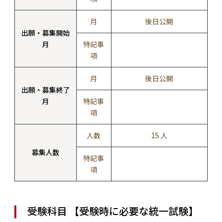
月
後日公開
出願・募集開始
月
特記事
項
月
後日公開
出願・募集終了
月
特記事
項
人数
15 人
募集人数
特記事
項
受験科目 【受験時に必要な統一試験】