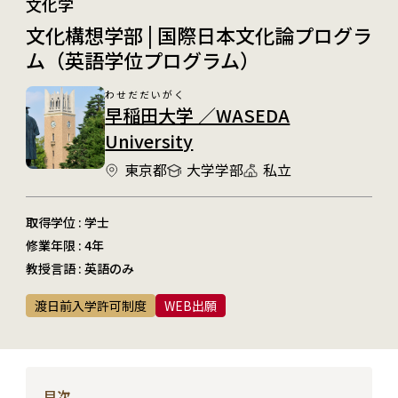
文化学
文化構想学部 | 国際日本文化論プログラ
ム（英語学位プログラム）
わせだだいがく
早稲田大学 ／WASEDA
University
東京都
大学学部
私立
取得学位 : 学士
修業年限 : 4年
教授言語 : 英語のみ
渡日前入学許可制度
WEB出願
目次