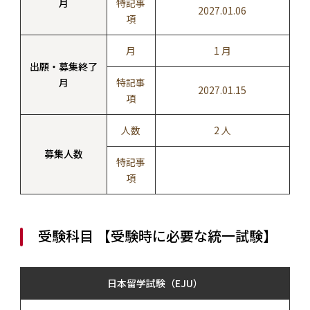
月
特記事
2027.01.06
項
月
1 月
出願・募集終了
月
特記事
2027.01.15
項
人数
2 人
募集人数
特記事
項
受験科目 【受験時に必要な統一試験】
日本留学試験（EJU）