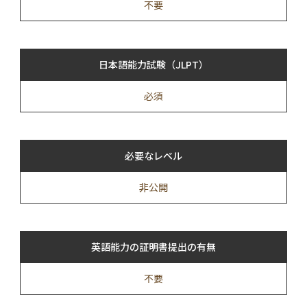
不要
日本語能力試験（JLPT）
必須
必要なレベル
非公開
英語能力の証明書提出の有無
不要