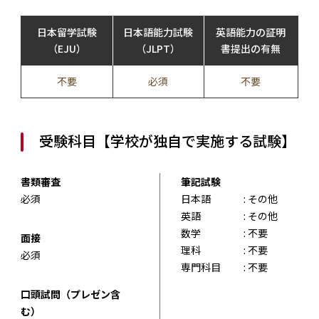
日本留学試験
日本語能力試験
英語能力の証明
（EJU）
（JLPT）
書提出の有無
不要
必須
不要
受験科目【学校が独自で実施する試験】
書類審査
筆記試験
必須
日本語
: その他
英語
: その他
数学
: 不要
面接
理科
: 不要
必須
専門科目
: 不要
口頭試問（プレゼン含
む）