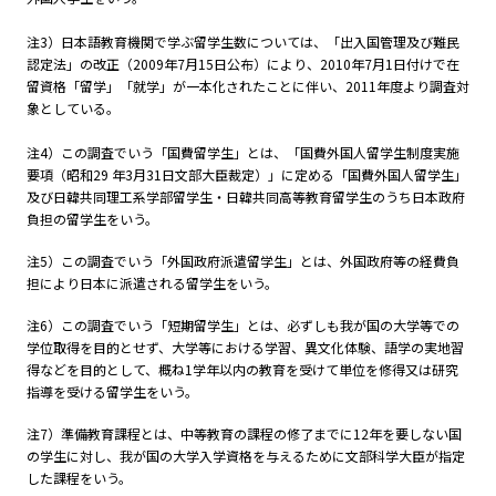
注3）日本語教育機関で学ぶ留学生数については、「出入国管理及び難民
認定法」の改正（
2009
年7月
15
日公布）により、
2010
年7月1日付けで在
留資格「留学」「就学」が一本化されたことに伴い、
2011
年度より調査対
象としている。
注4）この調査でいう「国費留学生」とは、「国費外国人留学生制度実施
要項（昭和
29
年3月
31
日文部大臣裁定）」に定める「国費外国人留学生」
及び日韓共同理工系学部留学生・日韓共同高等教育留学生のうち日本政府
負担の留学生をいう。
注5）この調査でいう「外国政府派遣留学生」とは、外国政府等の経費負
担により日本に派遣される留学生をいう。
注6）この調査でいう「短期留学生」とは、必ずしも我が国の大学等での
学位取得を目的とせず、大学等における学習、異文化体験、語学の実地習
得などを目的として、概ね1学年以内の教育を受けて単位を修得又は研究
指導を受ける留学生をいう。
注7）準備教育課程とは、中等教育の課程の修了までに
12
年を要しない国
の学生に対し、我が国の大学入学資格を与えるために文部科学大臣が指定
した課程をいう。