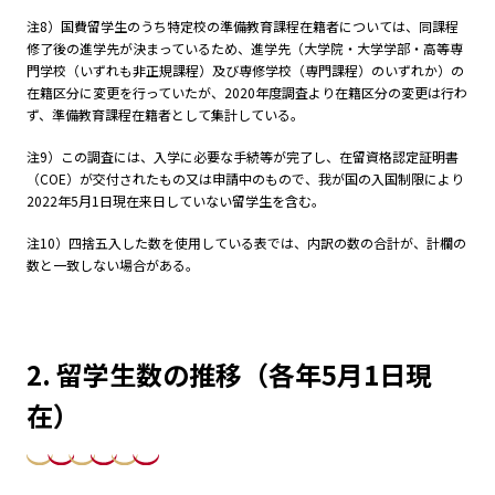
注8）国費留学生のうち特定校の準備教育課程在籍者については、同課程
修了後の進学先が決まっているため、進学先（大学院・大学学部・高等専
門学校（いずれも非正規課程）及び専修学校（専門課程）のいずれか）の
在籍区分に変更を行っていたが、
2020
年度調査より在籍区分の変更は行わ
ず、準備教育課程在籍者として集計している。
注9）この調査には、入学に必要な手続等が完了し、在留資格認定証明書
（
COE
）が交付されたもの又は申請中のもので、我が国の入国制限により
2022
年5月1日現在来日していない留学生を含む。
注10）四捨五入した数を使用している表では、内訳の数の合計が、計欄の
数と一致しない場合がある。
2. 留学生数の推移（各年5月1日現
在）