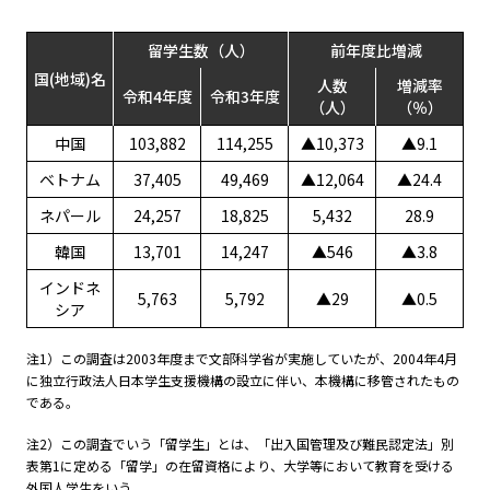
留学生数（人）
前年度比増減
国(地域)名
人数
増減率
令和4年度
令和3年度
（人）
（％）
中国
103,882
114,255
▲10,373
▲9.1
ベトナム
37,405
49,469
▲12,064
▲24.4
ネパール
24,257
18,825
5,432
28.9
韓国
13,701
14,247
▲546
▲3.8
インドネ
5,763
5,792
▲29
▲0.5
シア
注1）この調査は
2003
年度まで文部科学省が実施していたが、
2004
年4月
に独立行政法人日本学生支援機構の設立に伴い、本機構に移管されたもの
である。
注2）この調査でいう「留学生」とは、「出入国管理及び難民認定法」別
表第1に定める「留学」の在留資格により、大学等において教育を受ける
外国人学生をいう。