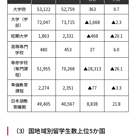
大学院
53,122
52,759
363
0.7
大学（学
72,047
73,715
▲1,668
▲2.3
部）
短期大学
1,863
2,331
▲468
▲20.1
高等専門
480
453
27
6.0
学校
専修学校
（専門課
51,955
70,268
▲18,313
▲26.1
程）
準備教育
2,274
2,351
▲77
▲3.3
課程
日本語教
49,405
40,567
8,838
21.8
育機関
（3）国地域別留学生数上位5か国