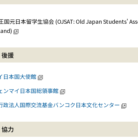
国元日本留学生協会 (OJSAT: Old Japan Students' Associ
land)
）後援
イ日本国大使館
ェンマイ日本国総領事館
行政法人国際交流基金バンコク日本文化センター
）協力