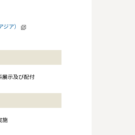
アジア）
料展示及び配付
実施