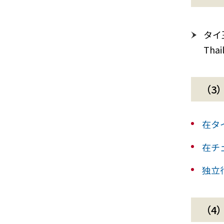
タイ王
Thai
（3
在タ
在チ
独立
（4