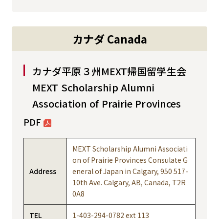
カナダ Canada
カナダ平原３州MEXT帰国留学生会
MEXT Scholarship Alumni
Association of Prairie Provinces
PDF
MEXT Scholarship Alumni Associati
on of Prairie Provinces Consulate G
Address
eneral of Japan in Calgary, 950 517-
10th Ave. Calgary, AB, Canada, T2R
0A8
TEL
1-403-294-0782 ext 113