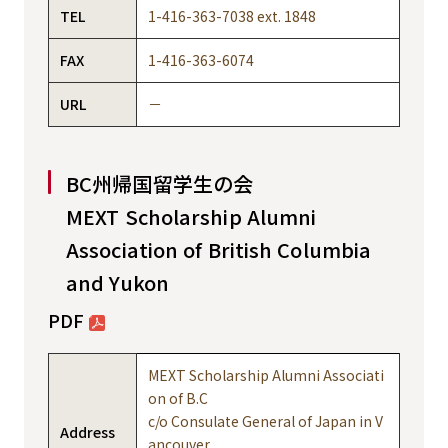
TEL
1-416-363-7038 ext. 1848
FAX
1-416-363-6074
URL
－
BC州帰国留学生の会
MEXT Scholarship Alumni
Association of British Columbia
and Yukon
PDF
MEXT Scholarship Alumni Associati
on of B.C
c/o Consulate General of Japan in V
Address
ancouver