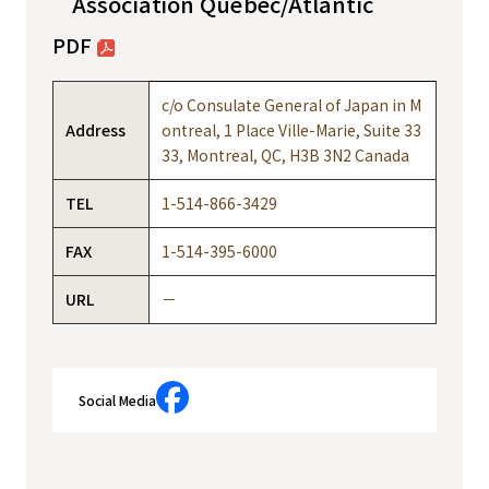
Association Quebec/Atlantic
PDF
c/o Consulate General of Japan in M
Address
ontreal, 1 Place Ville-Marie, Suite 33
33, Montreal, QC, H3B 3N2 Canada
TEL
1-514-866-3429
FAX
1-514-395-6000
URL
－
Social Media