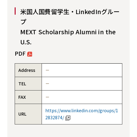
米国人国費留学生・LinkedInグルー
プ
MEXT Scholarship Alumni in the
U.S.
PDF
Address
－
TEL
－
FAX
－
https://www.linkedin.com/groups/1
URL
2832874/