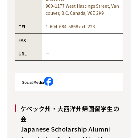
900-1177 West Hastings Street, Van
couver, B.C. Canada, V6E 2K9
TEL
1-604-684-5868 ext. 223
FAX
－
URL
－
Social Media
ケベック州・大西洋州帰国留学生の
会
Japanese Scholarship Alumni