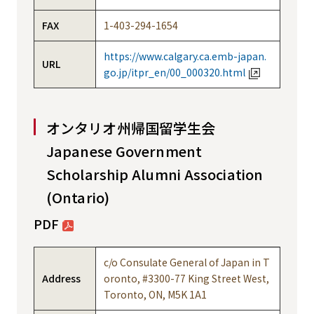
FAX
1-403-294-1654
https://www.calgary.ca.emb-japan.
URL
go.jp/itpr_en/00_000320.html
オンタリオ州帰国留学生会
Japanese Government
Scholarship Alumni Association
(Ontario)
PDF
c/o Consulate General of Japan in T
Address
oronto, #3300-77 King Street West,
Toronto, ON, M5K 1A1