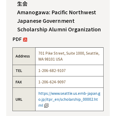
生会
Amanogawa: Pacific Northwest
Japanese Government
Scholarship Alumni Organization
PDF
701 Pike Street, Suite 1000, Seattle,
Address
WA 98101 USA
TEL
1-206-682-9107
FAX
1-206-624-9097
https://www.seattle.us.emb-japan.g
URL
o.jp/itpr_en/scholarship_00002.ht
ml